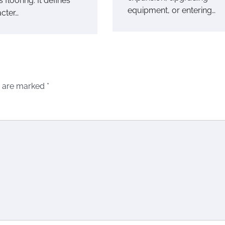
 flooring. It defines
equipment, or entering…
acter…
s are marked
*