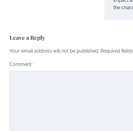
impact as
the char
Leave a Reply
Your email address will not be published.
Required field
Comment
*