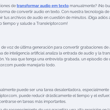
ciones de
transformar audio em texto
manualmente? ¡No b
forma de convertir audio en texto. Con nuestra tecnología de
bir tus archivos de audio en cuestión de minutos. ¡Diga adiós 
o tiempo y salude a Transkriptor.com!
o de voz de última generación para convertir grabaciones de
de inteligencia artificial analiza la entrada de audio y la tra
ón. Ya sea que tenga una entrevista grabada, un episodio de 
ptor.com puede manejarlo todo.
nualmente puede ser una tarea desalentadora, especialmente
iptor.com, puede reducir drásticamente el tiempo y el esfue
ncentrarse en tareas más importantes.
ía de reconocimiento de voz garantiza una alta precisión en l