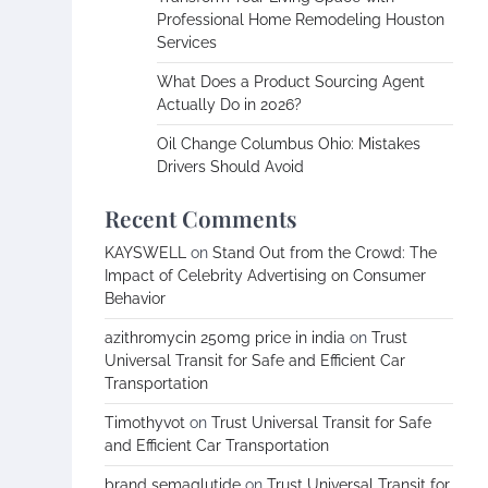
Professional Home Remodeling Houston
Services
What Does a Product Sourcing Agent
Actually Do in 2026?
Oil Change Columbus Ohio: Mistakes
Drivers Should Avoid
Recent Comments
KAYSWELL
on
Stand Out from the Crowd: The
Impact of Celebrity Advertising on Consumer
Behavior
azithromycin 250mg price in india
on
Trust
Universal Transit for Safe and Efficient Car
Transportation
Timothyvot
on
Trust Universal Transit for Safe
and Efficient Car Transportation
brand semaglutide
on
Trust Universal Transit for