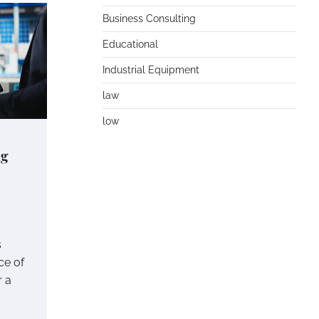
Business Consulting
Educational
Industrial Equipment
law
low
ng
s
ce of
r a