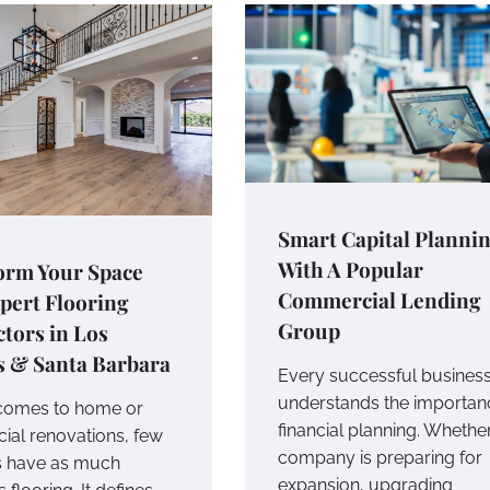
Smart Capital Planni
With A Popular
orm Your Space
Commercial Lending
pert Flooring
Group
tors in Los
s & Santa Barbara
Every successful busines
understands the importan
comes to home or
financial planning. Whethe
al renovations, few
company is preparing for
s have as much
expansion, upgrading