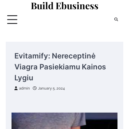
Build Ebusiness
Skip
to
content
Evitamify: Nereceptinė
Viagra Pasiekiamu Kainos
Lygiu
admin
January 5, 2024