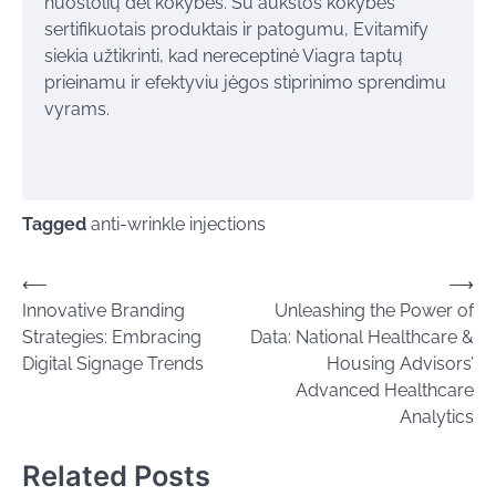
nuostolių dėl kokybės. Su aukštos kokybės
sertifikuotais produktais ir patogumu, Evitamify
siekia užtikrinti, kad nereceptinė Viagra taptų
prieinamu ir efektyviu jėgos stiprinimo sprendimu
vyrams.
Tagged
anti-wrinkle injections
Post
⟵
⟶
Innovative Branding
Unleashing the Power of
navigation
Strategies: Embracing
Data: National Healthcare &
Digital Signage Trends
Housing Advisors’
Advanced Healthcare
Analytics
Related Posts