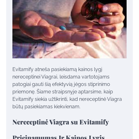
Evitamify atneša pasiekiamą kainos lygį
nereceptinei Viagrai, leisdama vartotojams
patogiai gauti šią efektyvią jėgos stiprinimo
priemonę. Šiame straipsnyje aptarsime, kaip
Evitamify siekia užtikrinti, kad nereceptinė Viagra
būtų pasiekiamas kiekvienam.
Nereceptinė Viagra su Evitamify
Prieinamumas Ir Kainos Lygis